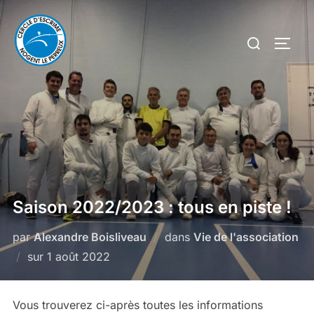
Aller
au
Rechercher :
PERM
contenu
Saison 2022/2023 : tous en piste !
par
Alexandre Boisliveau
dans
Vie de l'association
Publié
sur
1 août 2022
le
Vous trouverez ci-après toutes les informations