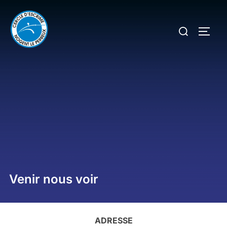
Aller
au
Rechercher :
PERM
contenu
Venir nous voir
ADRESSE