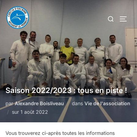
Aller
au
Rechercher :
PERM
contenu
Saison 2022/2023 : tous en piste !
par
Alexandre Boisliveau
dans
Vie de l'association
Publié
sur
1 août 2022
le
Vous trouverez ci-après toutes les informations